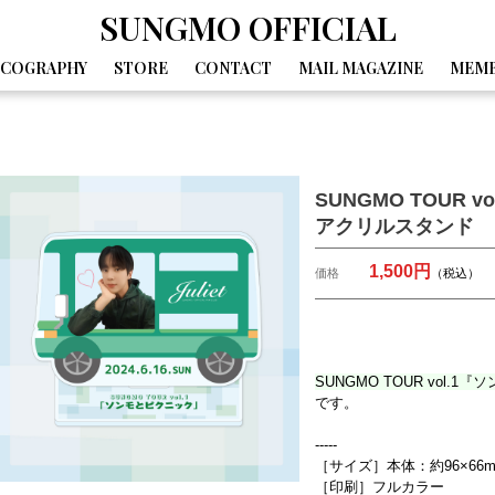
SUNGMO OFFICIAL
SCOGRAPHY
STORE
CONTACT
MAIL MAGAZINE
MEMB
GALLERY
MOVIE
DIARY
SPECIAL
BIRTHDAY MAIL
SUNGMO TOUR 
アクリルスタンド
1,500円
価格
（税込）
SUNGMO TOUR vol
です。
-----
［サイズ］本体：約96×66m
［印刷］フルカラー