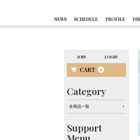
NEWS
SCHEDULE
PROFILE
DI
JOIN
LOGIN
CART
0
Category
全商品一覧
Support
Menu