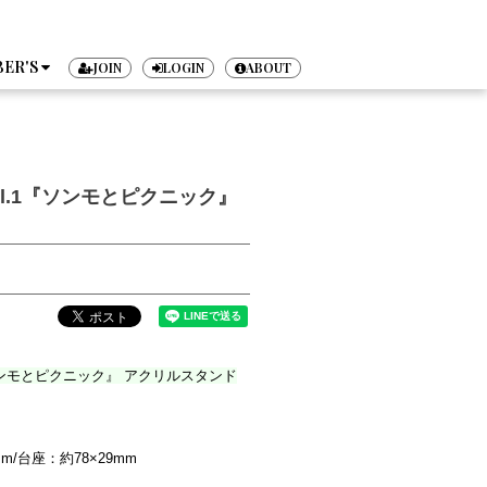
ER'S
JOIN
LOGIN
ABOUT
TICKET
vol.1『ソンモとピクニック』
.1『ソンモとピクニック』 アクリルスタンド
m/台座：約78×29mm