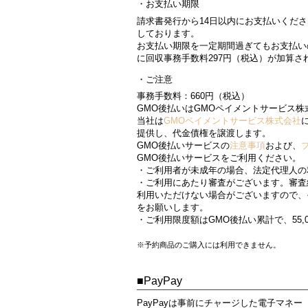
お支払い期限
請求書発行から14日以内にお支払いくだ
しております。
お支払い期限を一定期間過ぎてもお支払い
に回収事務手数料297円（税込）が加算さ
ご注意
事務手数料：660円（税込）
GMO後払いはGMOペイメントサービス
当社は
GMOペイメントサービス株式会社
提供し、代金債権を譲渡します。
GMO後払いサービスの
注意事項
および、
GMO後払いサービスをご利用ください。
・ご利用者が未成年の場合、法定代理人の
・ご利用にあたり審査がございます。審査
利用いただけない場合がございますので、
をお願いします。
・ご利用限度額はGMO後払い累計で、55,
※予約商品のご購入には利用できません。
PayPay
PayPayは事前にチャージした電子マネー（Pa