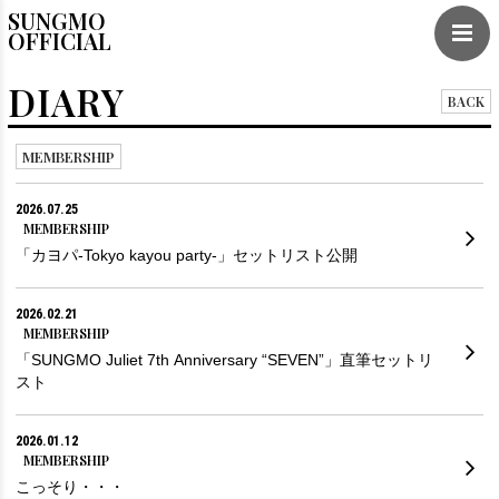
SUNGMO
OFFICIAL
DIARY
BACK
MEMBERSHIP
2026.07.25
MEMBERSHIP
「カヨパ-Tokyo kayou party-」セットリスト公開
2026.02.21
MEMBERSHIP
「SUNGMO Juliet 7th Anniversary “SEVEN”」直筆セットリ
スト
2026.01.12
MEMBERSHIP
こっそり・・・