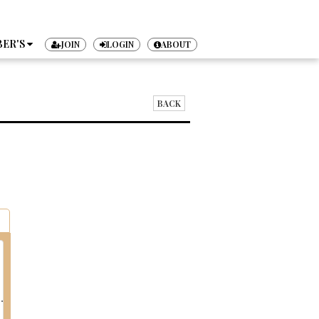
ER'S
JOIN
LOGIN
ABOUT
TICKET
BACK