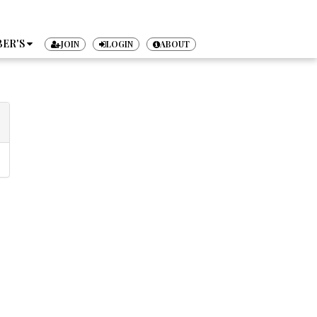
ER'S
JOIN
LOGIN
ABOUT
TICKET