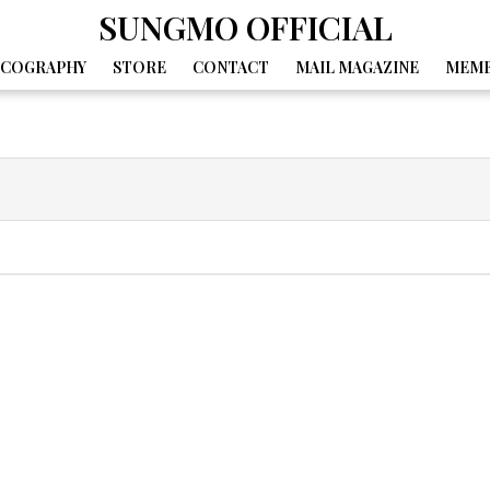
SUNGMO OFFICIAL
SCOGRAPHY
STORE
CONTACT
MAIL MAGAZINE
MEMB
GALLERY
MOVIE
DIARY
SPECIAL
BIRTHDAY MAIL