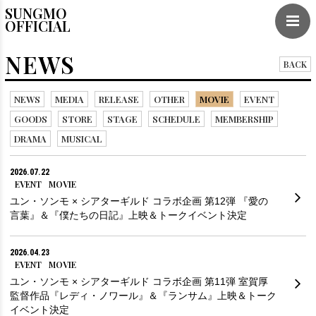
SUNGMO
OFFICIAL
NEWS
BACK
NEWS
MEDIA
RELEASE
OTHER
MOVIE
EVENT
GOODS
STORE
STAGE
SCHEDULE
MEMBERSHIP
DRAMA
MUSICAL
2026.07.22
EVENT
MOVIE
ユン・ソンモ × シアターギルド コラボ企画 第12弾 『愛の
言葉』＆『僕たちの日記』上映＆トークイベント決定
2026.04.23
EVENT
MOVIE
ユン・ソンモ × シアターギルド コラボ企画 第11弾 室賀厚
監督作品『レディ・ノワール』＆『ランサム』上映＆トーク
イベント決定