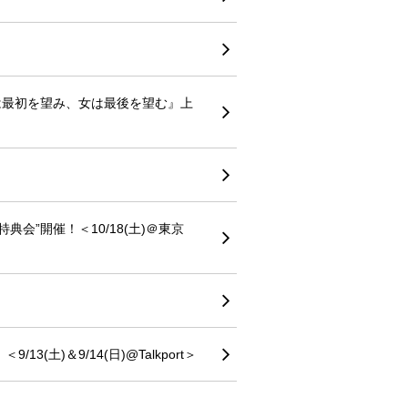
男は最初を望み、女は最後を望む』上
会”開催！＜10/18(土)＠東京
土)＆9/14(日)@Talkport＞