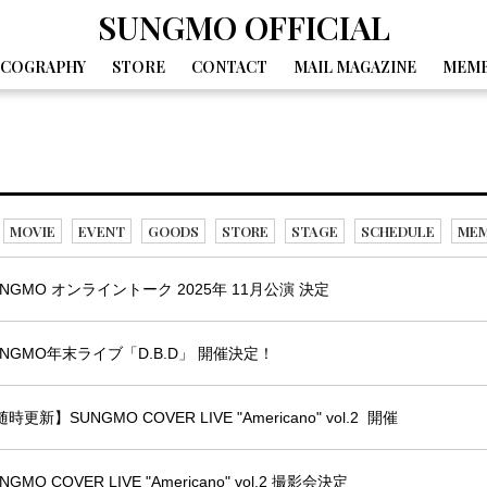
SUNGMO OFFICIAL
SCOGRAPHY
STORE
CONTACT
MAIL MAGAZINE
MEMB
GALLERY
MOVIE
DIARY
SPECIAL
BIRTHDAY MAIL
MOVIE
EVENT
GOODS
STORE
STAGE
SCHEDULE
MEM
UNGMO オンライントーク 2025年 11月公演 決定
UNGMO年末ライブ「D.B.D」 開催決定！
時更新】SUNGMO COVER LIVE "Americano" vol.2 開催
NGMO COVER LIVE "Americano" vol.2 撮影会決定