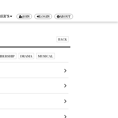
ER'S
JOIN
LOGIN
ABOUT
TICKET
BACK
BERSHIP
DRAMA
MUSICAL