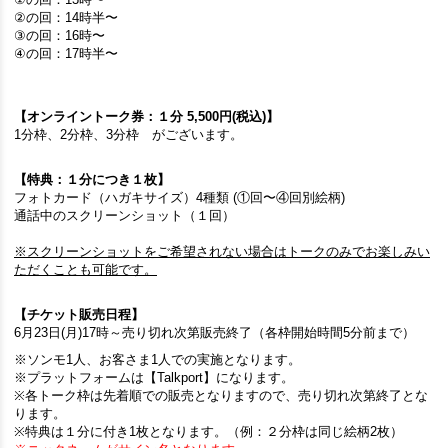
②の回：14時半〜
③の回：16時〜
④の回：17時半〜
【オンライントーク券：１分 5,500円(税込)】
1分枠、2分枠、3分枠 がございます。
【特典：１分につき１枚】
フォトカード（ハガキサイズ）4種類 (①回〜④回別絵柄)
通話中のスクリーンショット（１回）
※スクリーンショットをご希望されない場合はトークのみでお楽しみい
ただくことも可能です。
【チケット販売日程】
6月23日(月)17時～売り切れ次第販売終了（各枠開始時間5分前まで）
※ソンモ1人、お客さま1人での実施となります。
※プラットフォームは【Talkport】になります。
※各トーク枠は先着順での販売となりますので、売り切れ次第終了とな
ります。
※特典は１分に付き1枚となります。（例：２分枠は同じ絵柄2枚）