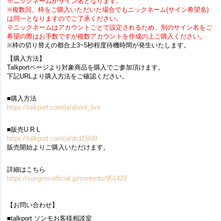
※ニックネームがサイン名となります。
※複数回、枠をご購入いただいた場合でもニックネーム(サイン希望名)
は同一となりますのでご了承ください。
※ニックネームはアカウントごとで設定されるため、別のサイン名をご
希望の際はお手数ですが複数アカウントを作成の上ご購入ください。
※枠の切り替えの都合上3~5秒程度待機時間が発生いたします。
【購入方法】
Talkportページより対象商品を購入でご参加頂けます。
下記URLより購入方法をご確認ください。
■購入方法
https://talkport.com/ja/about_live
■販売U R L
https://talkport.com/ja/dc115fd9
販売開始よりご購入いただけます。
詳細はこちら
https://sungmo-official.jp/contents/951423
【お問い合わせ】
■talkport ソンモお客様相談室