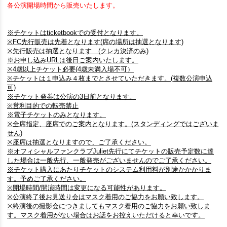
各公演開場時間から販売いたします。
※チケットはticketbookでの受付となります。
※FC先行販売は先着となります(席の場所は抽選となります)​
※先行販売は抽選となります (クレカ決済のみ)
※お申し込みURLは後日ご案内いたします。
※4歳以上チケット必要(4歳未満入場不可）
※チケットは１申込み４枚までとさせていただきます。(複数公演申込
可)
※チケット発券は公演の3日前となります。
​※営利目的での転売禁止
※電子チケットのみとなります。
※全席指定、座席でのご案内となります。(スタンディングではございま
せん)
※座席は抽選となりますので、ご了承ください。
※オフィシャルファンクラブJuliet先行にてチケットの販売予定数に達
した場合は一般先行、一般発売がございませんのでご了承ください。
※チケット購入にあたりチケットのシステム利用料が別途かかかりま
す。予めご了承ください。
※開場時間/開演時間は変更になる可能性があります。
※公演終了後お見送り会はマスク着用のご協力をお願い致します。
※終演後の撮影会につきましてもマスク着用のご協力をお願い致しま
す。マスク着用がない場合はお話をお控えいただけると幸いです。