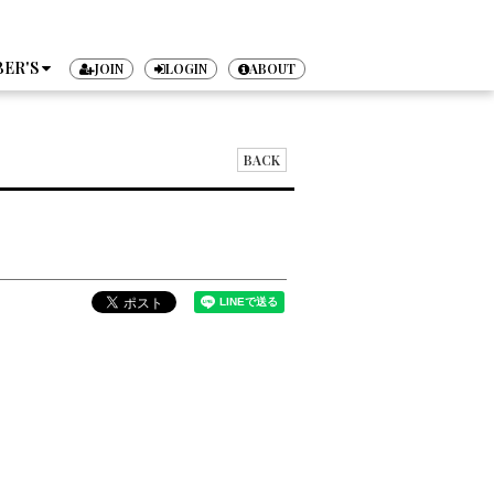
ER'S
JOIN
LOGIN
ABOUT
TICKET
BACK