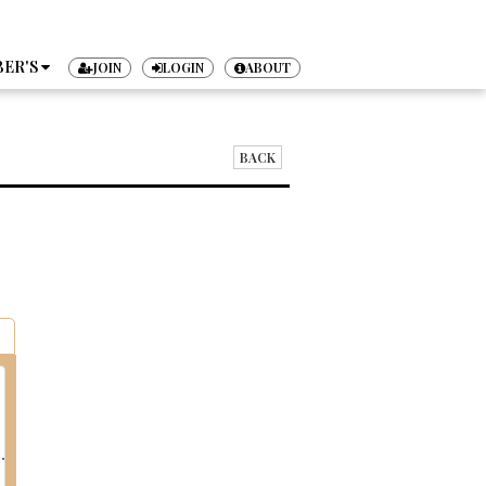
ER'S
JOIN
LOGIN
ABOUT
TICKET
BACK