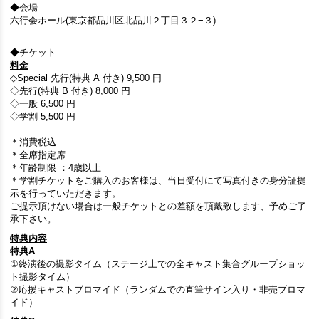
◆会場
六行会ホール(東京都品川区北品川２丁目３２−３)
◆チケット
料金
◇Special 先行(特典 A 付き) 9,500 円
◇先行(特典 B 付き) 8,000 円
◇一般 6,500 円
◇学割 5,500 円
＊
消費税込
＊
全席指定席
＊
年齢制限 ：4歳以上
＊
学割チケットをご購入のお客様は、当日受付にて写真付きの身分証提
示を行っていただきます。
ご提示頂けない場合は一般チケットとの差額を頂戴致します、予めご了
承下さい。
特典内容
特典A
①終演後の撮影タイム（ステージ上での全キャスト集合グループショッ
ト撮影タイム）
②応援キャストブロマイド（ランダムでの直筆サイン入り・非売ブロマ
イド）