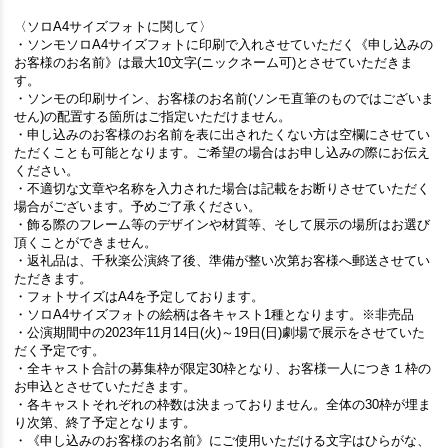
〈ソロA4サイズフォトに関して〉
・ソンモソロA4サイズフォトに印刷で入れさせていただく《申し込みの
お客様のお名前》は最大10文字(ニックネーム可)とさせていただきま
す。
・ソンモの印刷サイン、お客様のお名前(ソンモ直筆のものではございま
せん)の配置する箇所はご指定いただけません。
・申し込みのお客様のお名前を表に出されたくない方は空欄にさせてい
ただくことも可能となります。ご希望の場合はお申し込みの際にお伝え
ください。
・不適切な文章や名称を入力された場合は記載をお断りさせていただく
場合がございます。予めご了承ください。
・飾る際のフレーム等のデザインや材質等、そして展示の場所はお選び
頂くことができません。
・返礼品は、千秋楽公演終了後、準備が整い次第お客様へ郵送させてい
ただきます。
・フォトサイズはA4を予定しております。
・ソロA4サイズフォトの絵柄は各キャスト1種となります。※非売品
・公演期間中の2023年11月14日(火)～19日(日)劇場で展示をさせていた
だく予定です。
・全キャスト合計の募集枠が限定30枠となり、お客様一人につき１枠の
お申込とさせていただきます。
・各キャストそれぞれの枠数は決まっておりません。全体の30枠が埋ま
り次第、終了予定となります。
・《申し込みのお客様のお名前》にご使用いただける文字はひらがな、