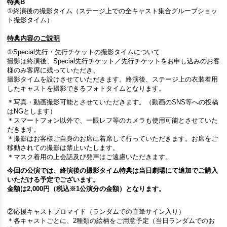
特典B
①終演後の撮影タイム（ステージ上での全キャスト集合グループショッ
ト撮影タイム）
特典内容のご説明
①Special先行・先行チケットの撮影タイムについて
撮影は終演後、Special先行チケット／先行チケットをお申し込みのお客
様のみ客席に残っていただき、
撮影タイムを設けさせていただきます。終演後、ステージ上の衣装着用
したキャストを撮影できるフォトタイムとなります。
＊写真・動画撮影可能とさせていただきます。（動画のSNS等への投稿
はNGとします）
＊スマートフォン以外で、一眼レフ等のカメラも使用可能とさせていた
だきます。
＊撮影はお客様ご自身のお席に着席して行っていただきます。お席をご
移動されての撮影は禁止いたします。
＊マスク着用の上会話及び発声はご遠慮いただきます。
今回の公演では、終演後の撮影タイム特典は当日劇場にて追加でご購入
いただける予定でございます。
金額は2,000円（税込※1公演分の金額）となります。
②応援キャストブロマイド（ランダムでの直筆サイン入り）
＊各キャストごとに、2種類の絵柄をご用意予定（当日ランダムでのお