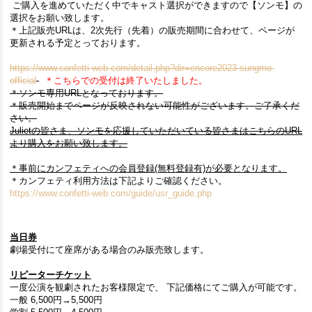
ご購入を進めていただく中でキャスト選択ができますので【ソンモ】の
選択をお願い致します。
＊上記販売URLは、2次先行（先着）の販売期間に合わせて、ページが
更新される予定とっております。
https://www.confetti-web.com/detail.php?dir=encore2023-sungmo-
official
＊​こちらでの受付は終了いたしました。​
＊​
ソンモ専用URLとなっております。
＊
販売開始までページが反映されない可能性がございます。ご了承くだ
さい。
Julietの皆さま、ソンモを応援していただいている皆さまはこちらのURL
より購入をお願い致します。
＊​事前にカンフェティへの会員登録(無料登録有)が必要となります。
＊カンフェティ利用方法は下記よりご確認ください。
https://www.confetti-web.com/guide/usr_guide.php
当日券
劇場受付にて座席がある場合のみ販売致します。
リピーターチケット
一度公演を観劇されたお客様限定で、 下記価格にてご購入が可能です。
一般 6,500円→5,500円