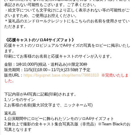
表記されない可能性もございます。ご了承ください。
・絵文字についても文字化けにより正しく表示されない等の可能性がご
ざいますため、ご使用はお控えください。
＊返礼品のエンドロールクレジットにもこちらのお名前を使用させてい
ただきます。
《応援キャストのソロA4サイズフォト》
応援キャストのソロビジュアルでA4サイズの写真をロビーに掲示いたし
ます。
印刷にてお客様のお名前と応援キャストのサインが入ります。
金額：1枠10,000円(税込・送料込み)※限定30枠
販売期間：11/5(日)18:00～11/7(火)23:59終了予定
販売URL：
https://bigupnet.base.shop/items/79881810
※完売いたしま
した。
下記内容がA4写真に記載(印刷)されます。
1,ソンモのサイン
2,お客様の名前(最大10文字まで、ニックネーム可)
返礼品
1,公演期間中にロビーに飾られたソンモのソロA4サイズフォト
2,舞台上で撮影の全キャスト集合写真2L版（非売品）※Team Blackのお
写真となります