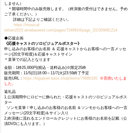
しません）
＊開場時間中のみ販売致します。（終演後の受付はできません。予め
ご了承ください。）
詳細は下記よりご確認ください。
https://musical-
refrain2023.amebaownd.com/pages/7249914/page_202309081214​
◆応援企画
《応援キャストのソロビジュアルポスター》
申し込みのお客様のお名前 ＆ 応援キャストからお客様への一言メッセ
ージ(20文字程度)＆応援キャストサイン
＊直筆での記入となります
金額：1枠25,000円(税込・送料込み)※限定25枠
販売期間：11/5(日)18:00～11/7(火)23:59終了予定
販売URL：
https://bigupnet.base.shop/items/79880165
※完売いたしま
した。
返礼品
1,公演期間中にロビーに飾られた・応援キャストのソロビジュアルポス
ター
ソンモ直筆！申し込みのお客様のお名前 ＆ソンモからお客様への一言
メッセージ(20文字程度)＆サイン入り
2,終演後に流れるエンドロールクレジットにお客様のお名前を記載（公
演DVDにも入ります。）