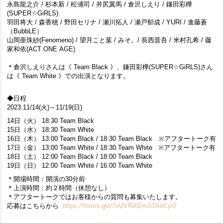
永島龍之介 / 杉本新 / 松浦司 / 井尻翼馬 / 倉沢しえり / 鎌田彩樺
(SUPER☆GiRLS)
羽田将大 / 森香穂 / 野田セリナ / 瀬川拓人 / 瀬戸郁成 / YURI / 進藤蒼
（BubbLE）
山岡亜珠紗(Fenomeno) / 望月こと葉 / みそ。/ 長西晋吾 / 米村孔希 / 藤
家和依(ACT ONE AGE)
＊倉沢しえりさんは《 Team Black 》、鎌田彩樺(SUPER☆GiRLS)さん
は《 Team White 》での出演となります。
◆日程
2023.11/14(火)～11/19(日)
14日（火） 18:30 Team Black
15日（水） 18:30 Team White
16日（木） 13:00 Team Black / 18:30 Team Black ※アフタートーク有
17日（金） 13:00 Team White / 18:30 Team White ※アフタートーク有
18日（土） 12:00 Team Black / 18:00 Team Black
19日（日） 12:00 Team White / 16:00 Team White
＊開場時間：開演の30分前
＊上演時間：約２時間（休憩なし）
＊アフタートークではお客様からの質問も募集いたします。
応募はこちらから
https://forms.gle/7eUVRAEmJiTAnCyt7