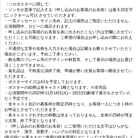
〈ソロポスターに関して〉
・ソンモが直筆で記入する《申し込みのお客様のお名前》は最大10文字
(ニックネーム可)とさせていただきます。
・一言メッセージ・サイン含め、記入の場所はご指定いただけません。
公演期間中、ロビーに掲示されます。
・申し込みのお客様のお名前を表に出されたくない方は空欄にさせてい
ただくことも可能となります。ご希望の場合はお申し込みの際にお伝え
ください。
・不適切な文章や名称を入力された場合は記載をお断りさせていただく
場合がございます。予めご了承ください。
・飾る際のフレーム等のデザインや材質等、そして展示の場所はお選び
頂くことができません。
・返礼品は、千秋楽公演終了後、準備が整い次第お客様へ郵送させてい
ただきます。
・ポスターサイズはA2を予定しております。
・ポスターの絵柄は各キャスト1種となります。※非売品
・公演期間中の2023年11月14日(火)～19日(日)劇場で展示をさせていた
だく予定です。
・全キャスト合計の募集枠が限定25枠となり、お客様一人につき１枠の
お申込とさせていただきます。
・各キャストそれぞれの枠数は決まっておりません。全体の25枠が埋ま
り次第、終了予定となります。
・《申し込みのお客様のお名前》にご使用いただける文字はひらがな、
カタカナ、漢字、英数字、ハングルの対応となります。
(申込時にお客さまのご使用の端末環境などによっては文字化けや正しく