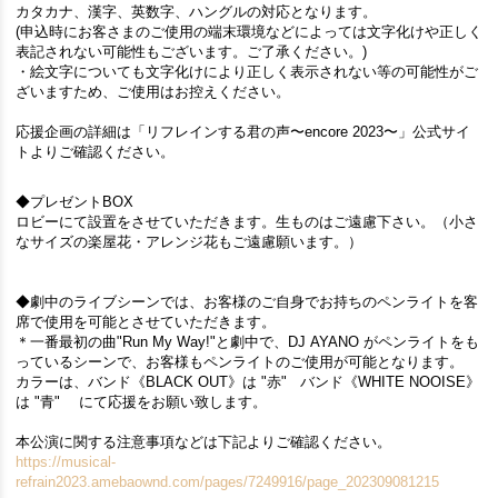
カタカナ、漢字、英数字、ハングルの対応となります。
(申込時にお客さまのご使用の端末環境などによっては文字化けや正しく
表記されない可能性もございます。ご了承ください。)
・絵文字についても文字化けにより正しく表示されない等の可能性がご
ざいますため、ご使用はお控えください。
応援企画の詳細は「リフレインする君の声〜encore 2023〜」公式サイ
トよりご確認ください。
◆プレゼントBOX
ロビーにて設置をさせていただきます。生ものはご遠慮下さい。（小さ
なサイズの楽屋花・アレンジ花もご遠慮願います。）
◆劇中のライブシーンでは、お客様のご自身でお持ちのペンライトを客
席で使用を可能とさせていただきます。
＊一番最初の曲"Run My Way!"と劇中で、DJ AYANO がペンライトをも
っているシーンで、お客様もペンライトのご使用が可能となります。
カラーは、バンド《BLACK OUT》は "赤" バンド《WHITE NOOISE》
は "青" にて応援をお願い致します。
本公演に関する注意事項などは下記よりご確認ください。
https://musical-
refrain2023.amebaownd.com/pages/7249916/page_202309081215