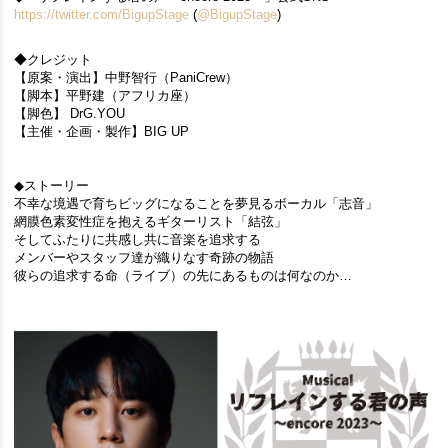
https://twitter.com/BigupStage
(
@BigupStage
)
◆クレジット
【原案・演出】中野智行（PaniCrew）
【脚本】平野建（アフリカ座）
【脚色】 DrG.YOU
【主催・企画・製作】BIG UP
◆ストーリー
不幸な境遇で育ちビッグになることを夢見るボーカル「志音」
網膜色素変性症を抱えるギターリスト「結弦」
そしてふたりに共感し共に音楽を追求する
メンバーやスタッフ達が織りなす奇跡の物語
彼らの追求する命（ライブ）の先にあるものは何なのか…