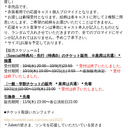
渡し）
＊非売品です。
＊衣装着用での応援キャスト個人ブロマイドとなります。
＊お渡しは劇場受付となります。絵柄は各キャストに対して２種類ご用
意いたします。ご希望の絵柄をお選びいただくことはできません。
＊応援キャスト直筆サインは事前にキャスト本人が記入したものとな
り、ランダムで入れさせていただきますので、全てのブロマイドにサイ
ンが記入されてはおりません。予めご了承下さい。
＊サイズはL版を予定しております。
【販売スケジュール】
〈Special(特典A)・先行（特典B）のチケット販売 ※座席は共通〉
＊​
抽選
受付期間：
10/4(水) 20:00～10/9(月)23:59
＊受付は終了いたしました。
受付期間：
10/19(木) 19:00〜10/21(土) 9:59 ＊​追加販売決定
＊受付
は終了いたしました。
〈一般・学割チケットの販
売
＊
座席は共通〉
＊
先着
10/21(土)10:00〜11/9(木) 23:00
＊受付は終了いたしました。
引換券
＊​
先
着
販売期間：11/9(木) 23:00〜各公演前日23:00
■チケット取扱いカンフェティ
http://confetti-web.com/encore2023​
＊Julietの皆さま、ソンモを応援していただいている皆さま