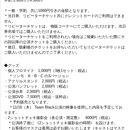
学割 5,500円→4,500円
＊一般・学割、共に1000円引きの金額となります。
＊当日券、リピーターチケット共にクレジットカードのご利用はできま
せん。
＊リピーターチケットは、 物販コーナーにてご購入いただけます。当日
券売場ではご購入いただけません。
＊リピーターチケットをご利用されたい場合はご観劇いただいた際にそ
の回以降の公演チケットをご購入ください。
＊後日、観劇後のチケットをお持ちいただいてもリピーターチケットは
ご購入いただけませんのでご了承ください。
◆グッズ
・個人ブロマイド 1,000円（3枚1セット・税込）
＊ソンモ A・B・C の3バージョン
・アクリルスタンド 2,000円（税込）
・公演パンフレット 2,000円（税込）
・公演台本 2,000円（税込）
・公演DVD 7,500円（税込・送料込）
＊予約販売となります。
＊11/16（木） Team Black公演の映像を使用した内容を予定してお
ります。
・2ショットチェキ撮影会（各公演・限定数） 4000円（税込）
＊公演終了後に 《2ショットチェキ撮影会の時間》 を設けます。
＊お客様のマスクは着用は必ずお願いいたします（キャストはマスク