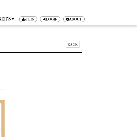
ER'S
JOIN
LOGIN
ABOUT
TICKET
BACK