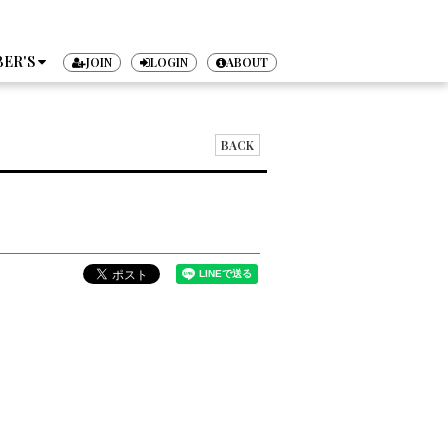
ER'S
JOIN
LOGIN
ABOUT
TICKET
BACK