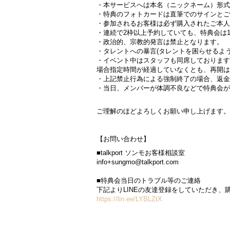
・本サービスへは本名（ニックネーム）形式
・特典のフォトカードは直筆でのサインとご
・参加されるお客様は必ず購入されたご本人
・連続で2枠以上予約していても、特典会は
・政治的、宗教的発言は禁止となります。
・タレントへの暴言(タレントを困らせるよ
・イベント中はスタッフも同席しております
場合指定時間が経過していなくとも、再開は
・上記禁止行為による強制終了の場合、返金
・当日、メンバーが体調不良などで特典会が
ご理解のほどよろしくお願い申し上げます。
【お問い合わせ】
■talkport ソンモお客様相談室
info+sungmo@talkport.com
■特典会当日のトラブル等のご連絡
下記よりLINEの友達登録をしていただき
https://lin.ee/LYBLZtX