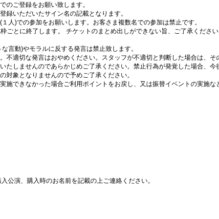
でのご登録をお願い致します。
登録いただいたサイン名の記載となります。
(１人)での参加をお願いします。お客さま複数名での参加は禁止です。
1枠ごとに終了します。 チケットのまとめ出しができない旨、ご了承ください
うな言動)やモラルに反する発言は禁止致します。
。不適切な発言はおやめください。スタッフが不適切と判断した場合は、そ
いたしませんのであらかじめご了承ください。禁止行為が発覚した場合、今
の対象となりませんので予めご了承ください。
実施できなかった場合ご利用ポイントをお戻し、又は振替イベントの実施な
、購入公演、購入時のお名前を記載の上ご連絡ください。