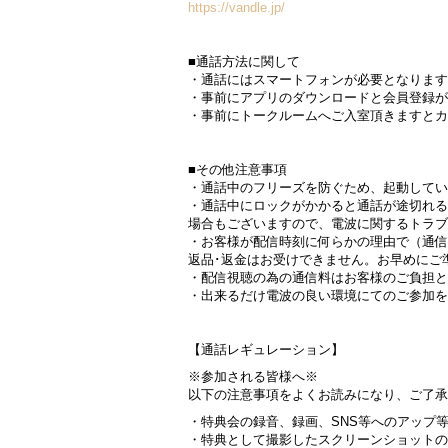
https://vandle.jp/
■通話方法に関して
・通話にはスマートフォンが必要となります
・事前にアプリのダウンロードと会員登録が
・事前にトークルームへご入室頂きますとカ
■その他注意事項
・通話中のフリーズを防ぐため、起動してい
・通話中にロックがかかると通話が途切れる
場合もございますので、電波に関するトラブ
・お客様が配信時刻に何らかの理由で（通信
返品･返金はお受けできません。お早めにご
・配信視聴の為の通信料はお客様のご負担と
・出来るだけ電波の良い環境にてのご参加を
【通話レギュレーション】
※参加される皆様へ※
以下の注意事項をよくお読みになり、ご了承
・特典会の録音、録画、SNS等へのアップ
・特典として撮影したスクリーンショットの