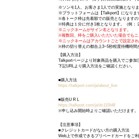
※ソンモ1人、お客さま1人での実施となり
※プラットフォームは【Talkport】になりま
※各トーク枠は先着順での販売となりますの
※特典は１分に付き1枚となります。（例：
※ニックネームがサイン名となります。
※複数回、枠をご購入いただいた場合でもニ
※ニックネームはアカウントごとで設定され
※枠の切り替えの都合上3~5秒程度待機時間
【購入方法】
Talkportページより対象商品を購入でご参
下記URLより購入方法をご確認ください。
■購入方法
https://talkport.com/ja/about_live
■販売U R L
https://talkport.com/ja/dc115fd9
※申し込み開始時よりご確認いただけます。
【注意事項】
■クレジットカードがない方の購入方法
Web上で作成できるプリペードカードをご利