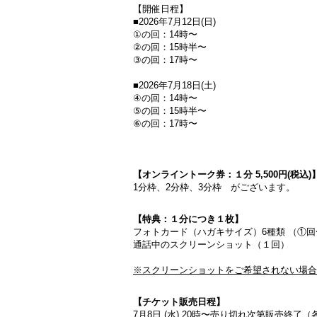
【開催日程】
■2026年7月12日(日)
①の回：14時〜
②の回：15時半〜
③の回：17時〜
■2026年7月18日(土)
④の回：14時〜
⑤の回：15時半〜
⑥の回：17時〜
【オンライントーク券：１分 5,500円(税込)
1分枠、2分枠、3分枠 がございます。
【特典：１分につき１枚】
フォトカード（ハガキサイズ）6種類 （①
通話中のスクリーンショット（１回）
※スクリーンショットをご希望されない場合
【チケット販売日程】
7月8日 (水) 20時〜売り切れ次第販売終了