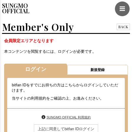
SUNGMO
OFFICIAL
Member's Only
BACK
会員限定エリアとなります
本コンテンツを閲覧するには、ログインが必要です。
ログイン
新規登録
bitfan IDをすでにお持ちの方はこちらからログインしていただ
けます。
当サイトの利用規約をご確認の上、お進みください。
SUNGMO OFFICIAL 利用規約
上記に同意してbitfan IDログイン