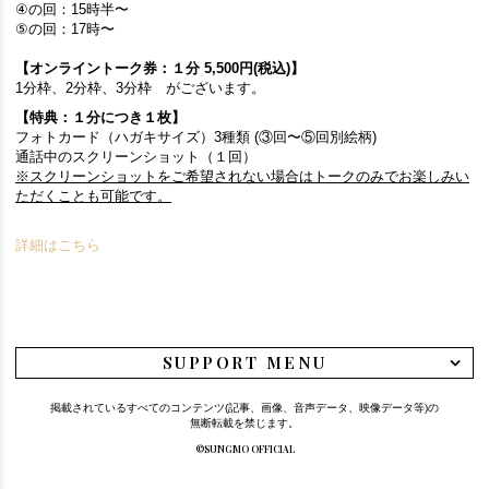
④の回：15時半〜
⑤の回：17時〜
【オンライントーク券：１分 5,500円(税込)】
1分枠、2分枠、3分枠 がございます。
【特典：１分につき１枚】
フォトカード（ハガキサイズ）3種類 (③回〜⑤回別絵柄)
通話中のスクリーンショット（１回）
※スクリーンショットをご希望されない場合はトークのみでお楽しみい
ただくことも可能です。
詳細はこちら
SUPPORT MENU
掲載されているすべてのコンテンツ(記事、画像、音声データ、映像データ等)の
無断転載を禁じます。
©SUNGMO OFFICIAL