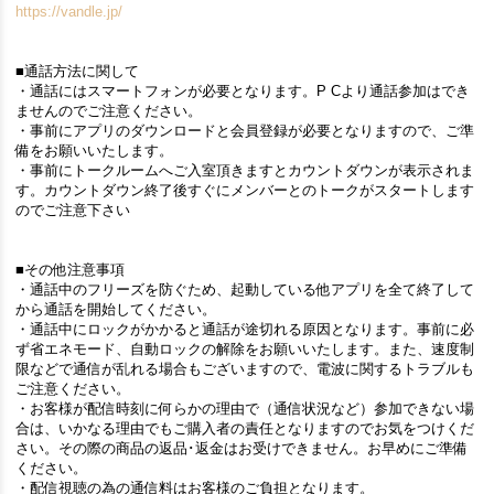
https://vandle.jp/
■通話方法に関して
・通話にはスマートフォンが必要となります。P Cより通話参加はでき
ませんのでご注意ください。
・事前にアプリのダウンロードと会員登録が必要となりますので、ご準
備をお願いいたします。
・事前にトークルームへご入室頂きますとカウントダウンが表示されま
す。カウントダウン終了後すぐにメンバーとのトークがスタートします
のでご注意下さい
■その他注意事項
・通話中のフリーズを防ぐため、起動している他アプリを全て終了して
から通話を開始してください。
・通話中にロックがかかると通話が途切れる原因となります。事前に必
ず省エネモード、自動ロックの解除をお願いいたします。また、速度制
限などで通信が乱れる場合もございますので、電波に関するトラブルも
ご注意ください。
・お客様が配信時刻に何らかの理由で（通信状況など）参加できない場
合は、いかなる理由でもご購入者の責任となりますのでお気をつけくだ
さい。その際の商品の返品･返金はお受けできません。お早めにご準備
ください。
・配信視聴の為の通信料はお客様のご負担となります。