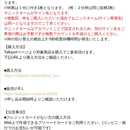
ります。
※特典は１分に付き1枚となります。（例：２分枠は同じ絵柄2枚）
※ニックネームがサイン名となります。
※複数回、枠をご購入いただいた場合でもニックネーム(サイン希望名)
は同一となりますのでご了承ください。
※ニックネームはアカウントごとで設定されるため、別のサイン名をご
希望の際はお手数ですが複数アカウントを作成の上ご購入ください。
※枠の切り替えの都合上3~5秒程度待機時間が発生いたします。
【購入方法】
Talkportページより対象商品を購入でご参加頂けます。
下記URLより購入方法をご確認ください。
■購入方法
https://talkport.com/ja/about_live
■販売U R L
https://talkport.com/ja/dc115fd9
※申し込み開始時よりご確認いただけます。
【注意事項】
■クレジットカードがない方の購入方法
Web上で作成できるプリペードカードをご利用ください。(コンビニ・銀
行でのお支払いが可能です)