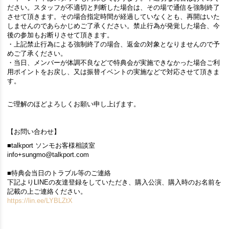
ださい。スタッフが不適切と判断した場合は、その場で通信を強制終了
させて頂きます。その場合指定時間が経過していなくとも、再開はいた
しませんのであらかじめご了承ください。禁止行為が発覚した場合、今
後の参加もお断りさせて頂きます。
・上記禁止行為による強制終了の場合、返金の対象となりませんので予
めご了承ください。
・当日、メンバーが体調不良などで特典会が実施できなかった場合ご利
用ポイントをお戻し、又は振替イベントの実施などで対応させて頂きま
す。
ご理解のほどよろしくお願い申し上げます。
【お問い合わせ】
■talkport ソンモお客様相談室
info+sungmo@talkport.com
■特典会当日のトラブル等のご連絡
下記よりLINEの友達登録をしていただき、購入公演、購入時のお名前を
記載の上ご連絡ください。
https://lin.ee/LYBLZtX