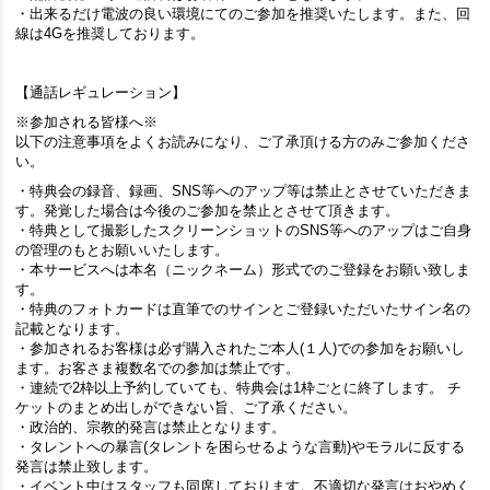
・出来るだけ電波の良い環境にてのご参加を推奨いたします。また、回
線は4Gを推奨しております。
【通話レギュレーション】
※参加される皆様へ※
以下の注意事項をよくお読みになり、ご了承頂ける方のみご参加くださ
い。
・特典会の録音、録画、SNS等へのアップ等は禁止とさせていただきま
す。発覚した場合は今後のご参加を禁止とさせて頂きます。
・特典として撮影したスクリーンショットのSNS等へのアップはご自身
の管理のもとお願いいたします。
・本サービスへは本名（ニックネーム）形式でのご登録をお願い致しま
す。
・特典のフォトカードは直筆でのサインとご登録いただいたサイン名の
記載となります。
・参加されるお客様は必ず購入されたご本人(１人)での参加をお願いし
ます。お客さま複数名での参加は禁止です。
・連続で2枠以上予約していても、特典会は1枠ごとに終了します。 チ
ケットのまとめ出しができない旨、ご了承ください。
・政治的、宗教的発言は禁止となります。
・タレントへの暴言(タレントを困らせるような言動)やモラルに反する
発言は禁止致します。
・イベント中はスタッフも同席しております。不適切な発言はおやめく