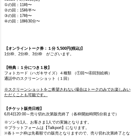
①の回：11時〜
②の回：15時半〜
③の回：17時〜
④の回：18時30分〜
【オンライントーク券：１分 5,500円(税込)】
1分枠、2分枠、3分枠 がございます。
【特典：１分につき１枚】
フォトカード（ハガキサイズ）４種類 （①回〜④回別絵柄）
通話中のスクリーンショット（１回）
※スクリーンショットをご希望されない場合はトークのみでお楽しみい
ただくことも可能です。
【チケット販売日程】
6月4日20:00～売り切れ次第販売終了（各枠開始時間5分前まで）
※ソンモ1人、お客さま1人での実施となります。
※プラットフォームは【Talkport】になります。
※各トーク枠は先着順での販売となりますので、売り切れ次第終了とな