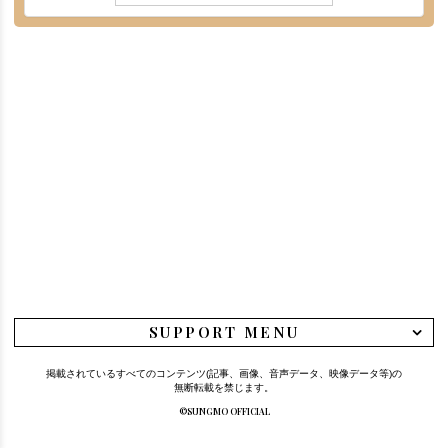
SUPPORT MENU
掲載されているすべてのコンテンツ(記事、画像、音声データ、映像データ等)の
無断転載を禁じます。
©SUNGMO OFFICIAL